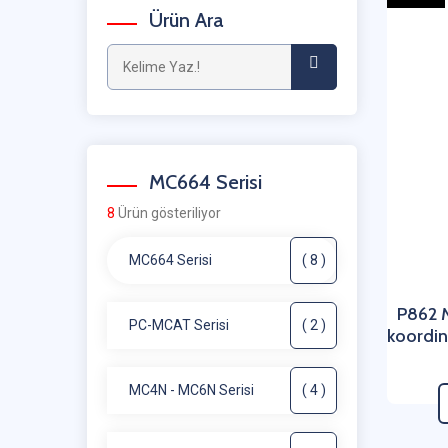
Ürün Ara
MC664 Serisi
8
Ürün gösteriliyor
MC664 Serisi
( 8 )
P862 
PC-MCAT Serisi
( 2 )
koordin
MC4N - MC6N Serisi
( 4 )