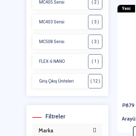
MC405 Serisi
( 2 )
Yeni
MC403 Serisi
( 3 )
MC508 Serisi
( 3 )
FLEX-6 NANO
( 1 )
Giriş Çıkış Üniteleri
( 12 )
P879
Filtreler
Arayü
Marka