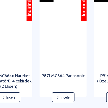
İndirimli
İndirimli
MC664x Hareket
P871 MC664 Panasonic
P91
atörü, 4 çekirdek,
(Özel
(2 Eksen)
İncele
İncele