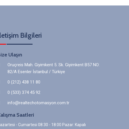
letişim Bilgileri
ize Ulaşın
Oruçreis Mah. Giyimkent 5. Sk. Giyimkent B57 NO:
82/A Esenler İstanbul / Türkiye
0 (212) 438 11 80
0 (533) 374 45 92
info@realtechotomasyon.com.tr
alışma Saatleri
azartesi - Cumartesi 08:30 - 18:00 Pazar: Kapalı