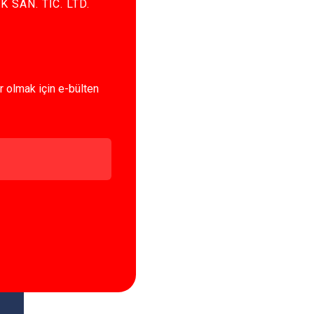
SAN. TİC. LTD.
r olmak için e-bülten