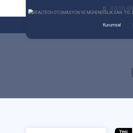
0 (212) 43
Kurumsal
Yeni