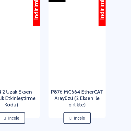
İndirimli
İndirimli
4 2 Uzak Eksen
P876 MC664 EtherCAT
lik Etkinleştirme
Arayüzü (2 Eksen ile
Kodu)
birlikte)
İncele
İncele