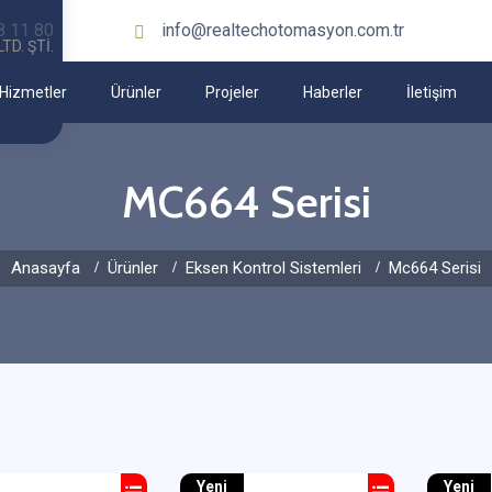
8 11 80
info@realtechotomasyon.com.tr
Hizmetler
Ürünler
Projeler
Haberler
İletişim
MC664 Serisi
Anasayfa
Ürünler
Eksen Kontrol Sistemleri
Mc664 Serisi
Yeni
Yeni