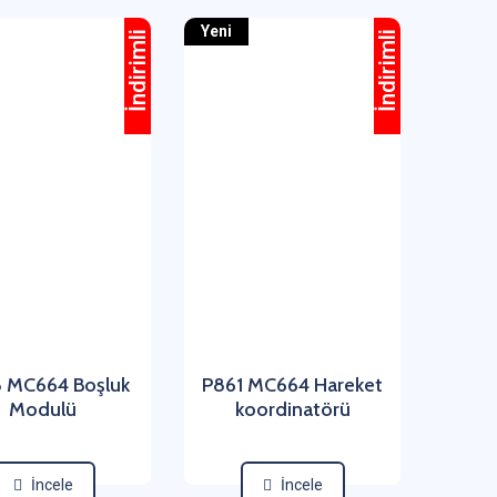
Yeni
İndirimli
İndirimli
 MC664 Boşluk
P861 MC664 Hareket
Modulü
koordinatörü
İncele
İncele