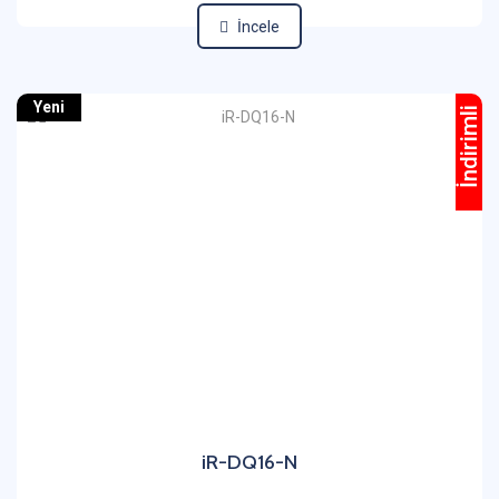
İncele
Yeni
İndirimli
iR-DQ16-N