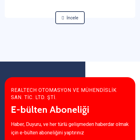
İncele
REALTECH OTOMASYON VE MÜHENDİSLİK
SAN. TİC. LTD. ŞTİ.
E-bülten Aboneliği
Haber, Duyuru, ve her türlü gelişmeden haberdar olmak
için e-bülten aboneliğini yaptırınız