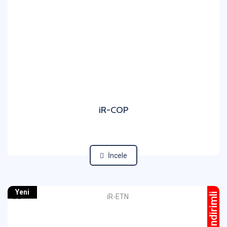
iR-COP
İncele
Yeni
İndirimli