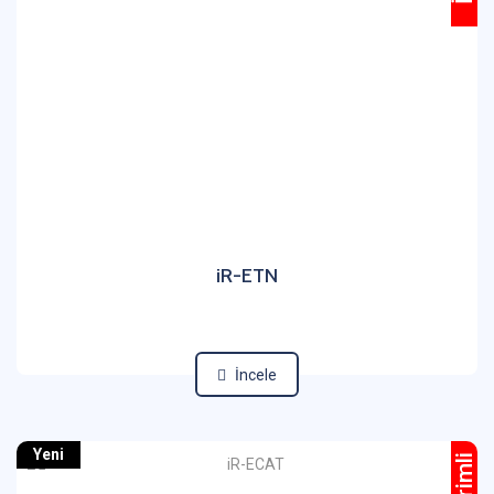
iR-ETN
İncele
Yeni
İndirimli