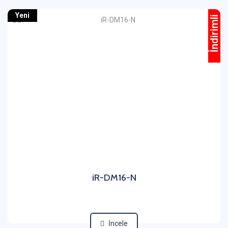
Yeni
İndirimli
iR-DM16-N
İncele