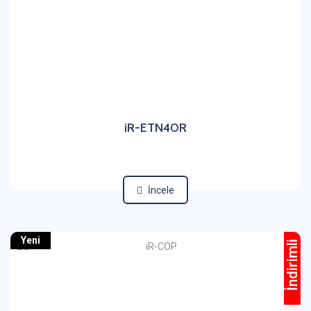
iR-ETN40R
İncele
Yeni
İndirimli