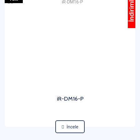
İndirimli
iR-DM16-P
İncele