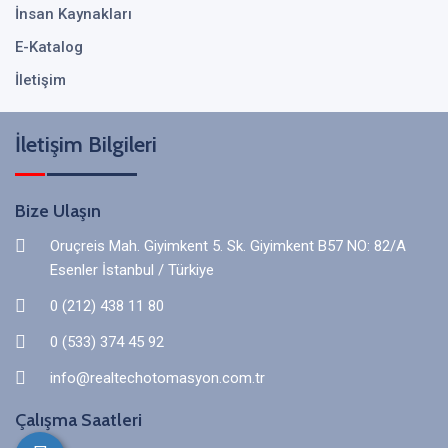
İnsan Kaynakları
E-Katalog
İletişim
İletişim Bilgileri
Bize Ulaşın
Oruçreis Mah. Giyimkent 5. Sk. Giyimkent B57 NO: 82/A
Esenler İstanbul / Türkiye
0 (212) 438 11 80
0 (533) 374 45 92
info@realtechotomasyon.com.tr
Çalışma Saatleri