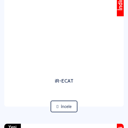
iR-ECAT
İncele
Yeni