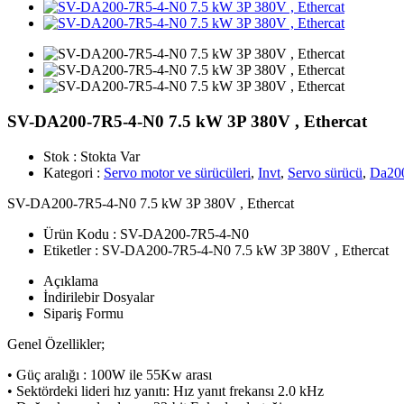
SV-DA200-7R5-4-N0 7.5 kW 3P 380V , Ethercat
Stok :
Stokta Var
Kategori :
Servo motor ve sürücüleri
,
Invt
,
Servo sürücü
,
Da200
SV-DA200-7R5-4-N0 7.5 kW 3P 380V , Ethercat
Ürün Kodu :
SV-DA200-7R5-4-N0
Etiketler :
SV-DA200-7R5-4-N0 7.5 kW 3P 380V , Ethercat
Açıklama
İndirilebir Dosyalar
Sipariş Formu
Genel Özellikler;
• Güç aralığı : 100W ile 55Kw arası
• Sektördeki lideri hız yanıtı: Hız yanıt frekansı 2.0 kHz