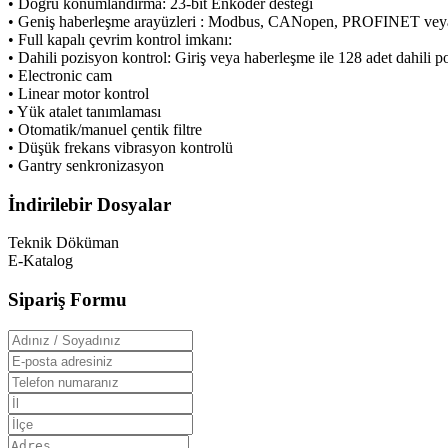
• Doğru konumlandırma: 23-bit Enkoder desteği
• Geniş haberleşme arayüzleri : Modbus, CANopen, PROFINET ve
• Full kapalı çevrim kontrol imkanı:
• Dahili pozisyon kontrol: Giriş veya haberleşme ile 128 adet dahili 
• Electronic cam
• Linear motor kontrol
• Yük atalet tanımlaması
• Otomatik/manuel çentik filtre
• Düşük frekans vibrasyon kontrolü
• Gantry senkronizasyon
İndirilebir Dosyalar
Teknik Döküman
E-Katalog
Sipariş Formu