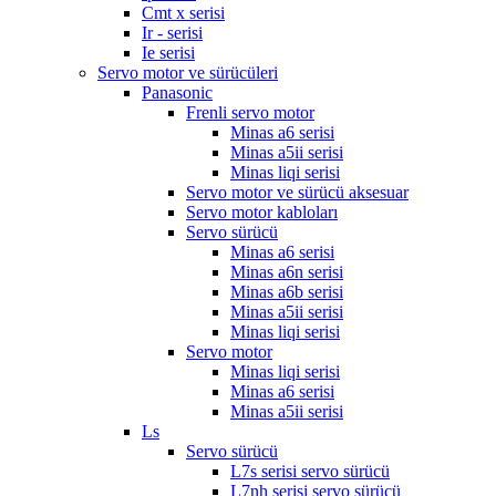
Cmt x serisi
Ir - serisi
Ie serisi
Servo motor ve sürücüleri
Panasonic
Frenli servo motor
Minas a6 serisi
Minas a5ii serisi
Minas liqi serisi
Servo motor ve sürücü aksesuar
Servo motor kabloları
Servo sürücü
Minas a6 serisi
Minas a6n serisi
Minas a6b serisi
Minas a5ii serisi
Minas liqi serisi
Servo motor
Minas liqi serisi
Minas a6 serisi
Minas a5ii serisi
Ls
Servo sürücü
L7s serisi servo sürücü
L7nh serisi servo sürücü