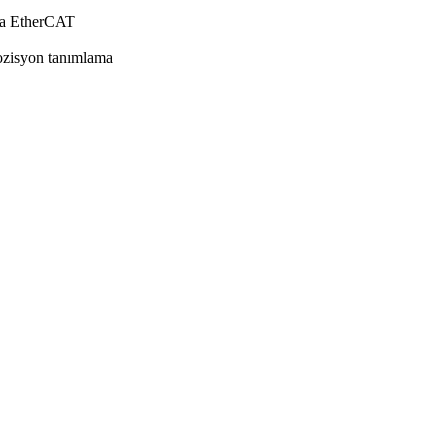
ya EtherCAT
pozisyon tanımlama