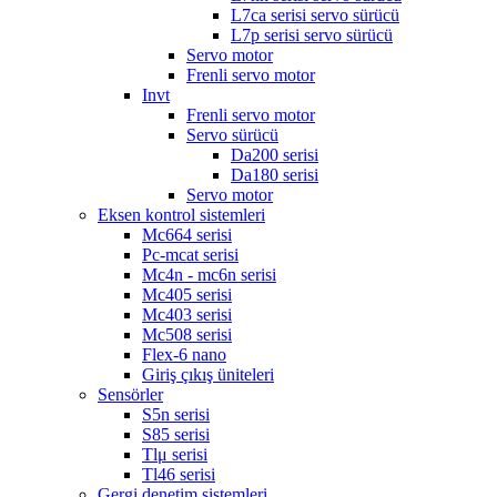
L7ca serisi servo sürücü
L7p serisi servo sürücü
Servo motor
Frenli servo motor
Invt
Frenli servo motor
Servo sürücü
Da200 serisi
Da180 serisi
Servo motor
Eksen kontrol sistemleri
Mc664 serisi
Pc-mcat serisi
Mc4n - mc6n serisi
Mc405 serisi
Mc403 serisi
Mc508 serisi
Flex-6 nano
Giriş çıkış üniteleri
Sensörler
S5n serisi
S85 serisi
Tlμ serisi
Tl46 serisi
Gergi denetim sistemleri