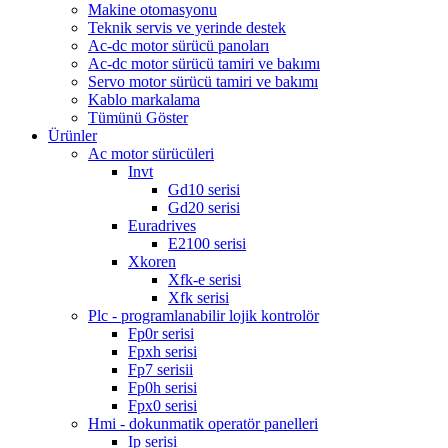
Makine otomasyonu
Teknik servis ve yerinde destek
Ac-dc motor sürücü panoları
Ac-dc motor sürücü tamiri ve bakımı
Servo motor sürücü tamiri ve bakımı
Kablo markalama
Tümünü Göster
Ürünler
Ac motor sürücüleri
Invt
Gd10 serisi
Gd20 serisi
Euradrives
E2100 serisi
Xkoren
Xfk-e serisi
Xfk serisi
Plc - programlanabilir lojik kontrolör
Fp0r serisi
Fpxh serisi
Fp7 serisii
Fp0h serisi
Fpx0 serisi
Hmi - dokunmatik operatör panelleri
Ip serisi