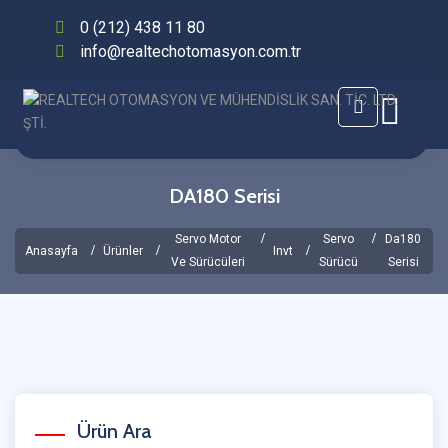
0 (212) 438 11 80
info@realtechotomasyon.com.tr
DA180 Serisi
Servo Motor
Servo
Da180
Anasayfa
Ürünler
Invt
Ve Sürücüleri
Sürücü
Serisi
Ürün Ara