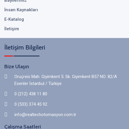
Bayilerimiz
İnsan Kaynakları
E-Katalog
İletişim
İletişim Bilgileri
Bize Ulaşın
Oruçreis Mah. Giyimkent 5. Sk. Giyimkent B57 NO: 82/A
Esenler İstanbul / Türkiye
0 (212) 438 11 80
0 (533) 374 45 92
info@realtechotomasyon.com.tr
Çalışma Saatleri