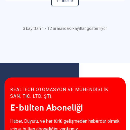
İncele
3 kayıttan 1 - 12 arasındaki kayıtlar gösteriliyor
REALTECH OTOMASYON VE MÜHENDİSLİK
SAN. TİC. LTD. ŞTİ.
E-bülten Aboneliği
Haber, Duyuru, ve her türlü gelişmeden haberdar olmak
için e-bülten aboneliğini yaptırınız